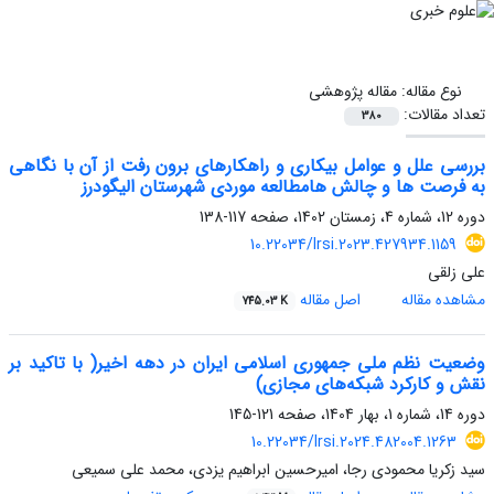
نوع مقاله:
مقاله پژوهشی
تعداد مقالات:
380
بررسی علل و عوامل بیکاری و راهکارهای برون رفت از آن با نگاهی
به فرصت ها و چالش هامطالعه موردی شهرستان الیگودرز
دوره 12، شماره 4، زمستان 1402، صفحه
117-138
10.22034/lrsi.2023.427934.1159
علی زلقی
مشاهده مقاله
اصل مقاله
745.03 K
وضعیت نظم ملی جمهوری اسلامی ایران در دهه اخیر( با تاکید بر
نقش و کارکرد شبکه‌های مجازی)
دوره 14، شماره 1، بهار 1404، صفحه
121-145
10.22034/lrsi.2024.482004.1263
سید زکریا محمودی رجا، امیرحسین ابراهیم یزدی، محمد علی سمیعی