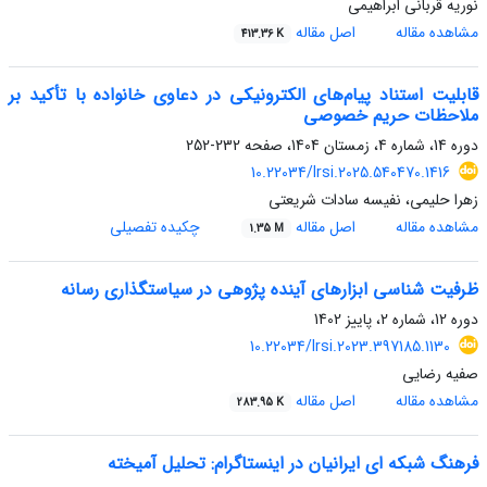
نوریه قربانی ابراهیمی
مشاهده مقاله
اصل مقاله
413.36 K
قابلیت استناد پیام‌های الکترونیکی در دعاوی خانواده با تأکید بر
ملاحظات حریم خصوصی
دوره 14، شماره 4، زمستان 1404، صفحه
232-252
10.22034/lrsi.2025.540470.1416
زهرا حلیمی، نفیسه سادات شریعتی
مشاهده مقاله
اصل مقاله
چکیده تفصیلی
1.35 M
ظرفیت شناسی ابزارهای آینده پژوهی در سیاستگذاری رسانه
دوره 12، شماره 2، پاییز 1402
10.22034/lrsi.2023.397185.1130
صفیه رضایی
مشاهده مقاله
اصل مقاله
283.95 K
فرهنگ شبکه ای ایرانیان در اینستاگرام: تحلیل آمیخته