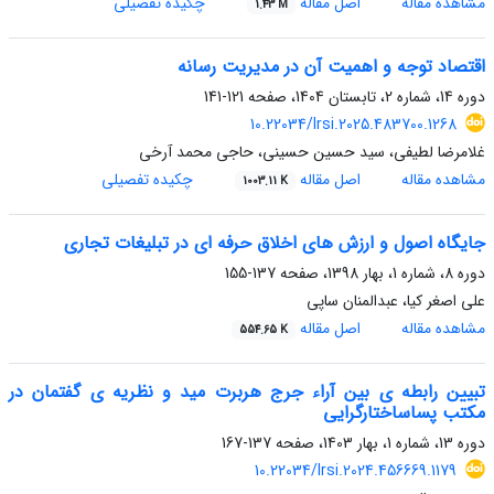
مشاهده مقاله
اصل مقاله
چکیده تفصیلی
1.43 M
اقتصاد توجه و اهمیت آن در مدیریت رسانه
دوره 14، شماره 2، تابستان 1404، صفحه
121-141
10.22034/lrsi.2025.483700.1268
غلامرضا لطیفی، سید حسین حسینی، حاجی محمد آرخی
مشاهده مقاله
اصل مقاله
چکیده تفصیلی
1003.11 K
جایگاه اصول و ارزش های اخلاق حرفه ای در تبلیغات تجاری
دوره 8، شماره 1، بهار 1398، صفحه
137-155
علی اصغر کیا، عبدالمنان ساپی
مشاهده مقاله
اصل مقاله
554.65 K
تبیین رابطه ی بین آراء جرج هربرت مید و نظریه ی گفتمان در
مکتب پساساختارگرایی
دوره 13، شماره 1، بهار 1403، صفحه
137-167
10.22034/lrsi.2024.456669.1179