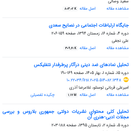
سعید وصالی
مشاهده مقاله
اصل مقاله
803.02 K
جایگاه ارتباطات اجتماعی در نصایح سعدی
دوره 4، شماره 16، زمستان 1394، صفحه
159-206
علی نجفی
مشاهده مقاله
اصل مقاله
309.61 K
تحلیل نمادهای ضد دینی درآثار پرطرفدار نتفلیکس
دوره 15، شماره 1، بهار 1405، صفحه
169-190
10.22034/lrsi.2025.514082.1348
امیرعلی قربانی توسنلو، غلامرضا آذری
مشاهده مقاله
اصل مقاله
چکیده تفصیلی
1.17 M
تحلیل کلی محتوای نشریات دولتی جمهوری بلاروس و بررسی
مجلات ادبی-هنری آن
دوره 5، شماره 2، تابستان 1395، صفحه
188-203