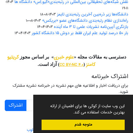
نقش شبکه‌های تحقیقاتی بین‌المللی در رتبه‌بندی«کیو.اِس» دانشگاه ها
1403-
11-19
دانشگاه‌ها زیر ذره‌بین آخرین رتبه‌بندی تایمز
1403-08-18
راه‌اندازی نظام رتبه‌بندی دانشگاه‌‌های عضو «بریکس»
1403-08-10
بازنگری آیین‌نامه نشریات علمی تا ۳ ماه آینده
1403-04-14
بار ۵۰ درصد تولید علم ایران فقط بر دوش ۱۵ دانشگاه کشور
1403-04-13
علوم خبری
کریتیو
دسترسی به مقالات مجله «
» بر اساس مجوز
کامنز
(
CC BY-NC 4.0
) آزاد است.
اشتراک خبرنامه
برای دریافت اخبار و اطلاعیه های مهم نشریه در خبرنامه نشریه مشترک
شوید.
اشتراک
این وب سایت از کوکی ها برای اطمینان از ارائه
بهترین خدمات استفاده می کند.
متوجه شدم
سامانه مدیریت نشریات علمی.
طراحی و پیاده سازی از
سیناوب