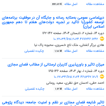
مشاهده مقاله
اصل مقاله
666.87 K
دیپلماسی عمومی به‌مثابه رسانه و جایگاه آن در موفقیت برنامه‌های
توسعه کشور(با تاکید بر تجربه دولت‌های هفتم تا دهم جمهوری
اسلامی ایران)
دوره 14، شماره 2، تابستان 1404، صفحه
142-162
10.22034/lrsi.2024.477246.1242
هادی برزگر کشتلی، ملک تاج خسروی، محبوبه پاک نیا
مشاهده مقاله
اصل مقاله
چکیده تفصیلی
1.18 M
میزان تاثیر و باورپذیری کاربران لرستانی از مطالب فضای مجازی
دوره 14، شماره 1، بهار 1404، صفحه
146-165
10.22034/lrsi.2024.468362.1209
احمد حقی، احسان حق نظری، سعید رومانی
مشاهده مقاله
اصل مقاله
چکیده تفصیلی
1.12 M
تاثیر شایعه فضای مجازی بر نظم و امنیت جامعه؛ دیدگاه پژوهی