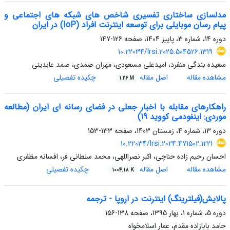
مدلسازی ساختاری تفسیری شاخص های شبکه های اجتماعی و
پیام رسان موبایلی برای توسعه اینترنت افراد (IoP) در ایران
دوره 14، شماره 3، پاییز 1404، صفحه
126-147
10.22034/lrsi.2025.504526.1319
سعیده بندگی منفرد، امیدعلی مسعودی، مهران صمدی، صمد عابدینی
مشاهده مقاله
اصل مقاله
چکیده تفصیلی
1.26 M
راهکارهای مقابله با اخبار جعلی در فضای رسانه ای ایران (مطالعه
موردی: اینفودمی کووید 19)
دوره 13، شماره 4، زمستان 1403، صفحه
133-153
10.22034/lrsi.2024.471502.1221
احسان رحیم زاده حناچی، اکبر نصراللهی، محمد سلطانی فر، افسانه مظفری
مشاهده مقاله
اصل مقاله
چکیده تفصیلی
1004.18 K
پالایش(فیلترینگ) اینترنت در اروپا - ترجمه
دوره 5، شماره 1، بهار 1395، صفحه
138-156
حامد بابازاده مقدم، عمار اسلامخواه