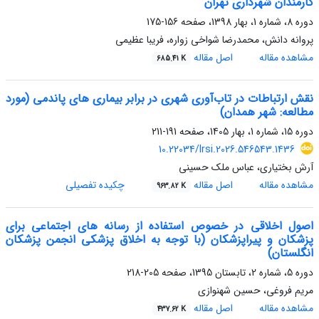
کارمندان شهرداری تهران
دوره 8، شماره 1، بهار 1398، صفحه
156-175
پروانه دانش، محمدرضا شواخی زواره، فریبا عظیمی
مشاهده مقاله
اصل مقاله
685.41 K
نقش ارتباطات در تاب‌آوری شهری در برابر بیماری های پاندمی (مورد
مطالعه: شهر همدان)
دوره 15، شماره 1، بهار 1405، صفحه
191-211
10.22034/lrsi.2026.546543.1436
آرش بختیاری، عباس ملک حسینی
مشاهده مقاله
اصل مقاله
چکیده تفصیلی
963.82 K
اصول اخلاقی در خصوص استفاده از رسانه های اجتماعی برای
پزشکان و پیراپزشکان (با توجه به اخلاق پزشکی انجمن پزشکان
انگلستان)
دوره 5، شماره 2، تابستان 1395، صفحه
205-218
مریم فروغی، حسین شهنوازی
مشاهده مقاله
اصل مقاله
437.62 K