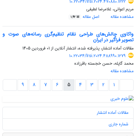
10.22034/lrsi.2024.470880.1222
مریم اعوانی، غلامرضا لطیفی
مشاهده مقاله
اصل مقاله
1.42 M
واکاوی چالش‌های طراحی نظام تنظیم‌گری رسانه‌های صوت و
تصویر فراگیر در ایران
مقالات آماده انتشار، پذیرفته شده، انتشار آنلاین از
01 فروردین 1405
10.22034/lrsi.2024.488990.1279
محمد گاپله، حسن خجسته باقرزاده
مشاهده مقاله
9
8
7
6
5
4
3
2
1
مقالات آماده انتشار
شماره جاری