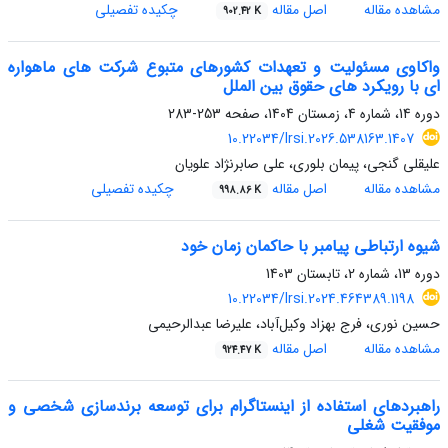
مشاهده مقاله
اصل مقاله
چکیده تفصیلی
902.42 K
واکاوی مسئولیت و تعهدات کشورهای متبوع شرکت های ماهواره
ای با رویکرد های حقوق بین الملل
دوره 14، شماره 4، زمستان 1404، صفحه
253-283
10.22034/lrsi.2026.538163.1407
علیقلی گنجی، پیمان بلوری، علی صابرنژاد علویان
مشاهده مقاله
اصل مقاله
چکیده تفصیلی
998.86 K
شیوه ارتباطی پیامبر با حاکمان زمان خود
دوره 13، شماره 2، تابستان 1403
10.22034/lrsi.2024.464389.1198
حسین نوری، فرج بهزاد وکیل‌آباد، علیرضا عبدالرحیمی
مشاهده مقاله
اصل مقاله
924.47 K
راهبردهای استفاده از اینستاگرام برای توسعه برندسازی شخصی و
موفقیت شغلی