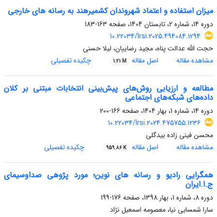
میزان استفاده و اعتماد شهروندان کشمیرهند به رسانه های خارجی
دوره 14، شماره 2، تابستان 1404، صفحه
163-183
10.22034/lrsi.2025.494084.1294
حجت الله عدالت پناه، مجید رضاییان، لیلا حسنی
مشاهده مقاله
اصل مقاله
چکیده تفصیلی
1.21 M
مطالعه و ارزیابی روش‌های پیش‌بینی انتخابات مبتنی بر کلان
داده‌های شبکه‌های اجتماعی
دوره 14، شماره 1، بهار 1404، صفحه
166-200
10.22034/lrsi.2024.475755.1236
محسن فینی زاده بیدگلی
مشاهده مقاله
اصل مقاله
چکیده تفصیلی
959.86 K
همگرایی رادیو و رسانه های نوین؛ مورد پژوهی صداوسیمای
ج.ا.ایران
دوره 8، شماره 1، بهار 1398، صفحه
176-199
سارا شمسایی نیا، معصومه اسمعیل نژاد