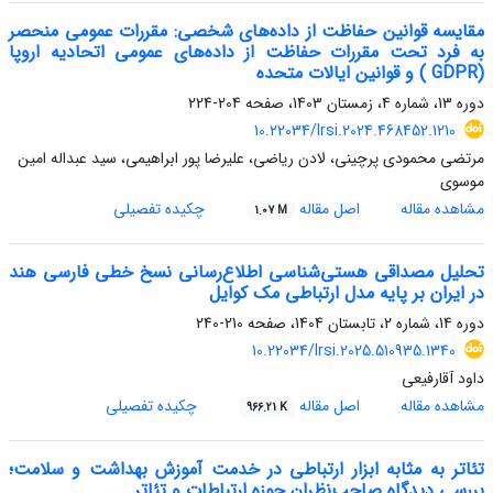
مقایسه قوانین حفاظت از داده‌های شخصی: مقررات عمومی منحصر
به فرد تحت مقررات حفاظت از داده‌های عمومی اتحادیه اروپا
(GDPR ) و قوانین ایالات متحده
دوره 13، شماره 4، زمستان 1403، صفحه
204-224
10.22034/lrsi.2024.468452.1210
مرتضی محمودی پرچینی، لادن ریاضی، علیرضا پور ابراهیمی، سید عبداله امین
موسوی
مشاهده مقاله
اصل مقاله
چکیده تفصیلی
1.07 M
تحلیل مصداقی هستی‌شناسی اطلاع‌رسانی نسخ خطی فارسی هند
در ایران بر پایه مدل ارتباطی مک کوایل
دوره 14، شماره 2، تابستان 1404، صفحه
210-240
10.22034/lrsi.2025.510935.1340
داود آقارفیعی
مشاهده مقاله
اصل مقاله
چکیده تفصیلی
966.21 K
تئاتر به مثابه ابزار ارتباطی در خدمت آموزش بهداشت و سلامت؛
بررسی دیدگاه صاحب‌نظران حوزه ارتباطات و تئاتر