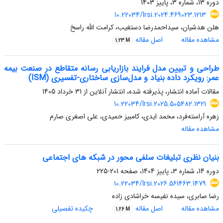
دوره 13، شماره 3، پاییز 1403
10.22034/lrsi.2024.469023.1213
هلن هدشیان، سیداحمدرضا دستغیب، کرامت الله راسخ
مشاهده مقاله
اصل مقاله
1.23 M
طراحی و تبیین مدل فرایند بازاریابی رسانه متقاطع در صنعت بیمه
عمر: رویکرد داده بنیاد و مدل‌سازی ساختاری-تفسیری (ISM)
مقالات آماده انتشار، پذیرفته شده، انتشار آنلاین از
31 خرداد 1405
10.22034/lrsi.2025.505482.1321
زهره آراسته‌فرد، محمد ایدی، کامبیز حمیدی، علی اصغری صارم
مشاهده مقاله
بنیان نظری تبلیغات سلفی محور در شبکه های اجتماعی
دوره 14، شماره 3، پاییز 1404، صفحه
201-225
10.22034/lrsi.2026.561463.1479
رضا صابری، سیده نفیسه خراشادی زاده
مشاهده مقاله
اصل مقاله
چکیده تفصیلی
1.26 M