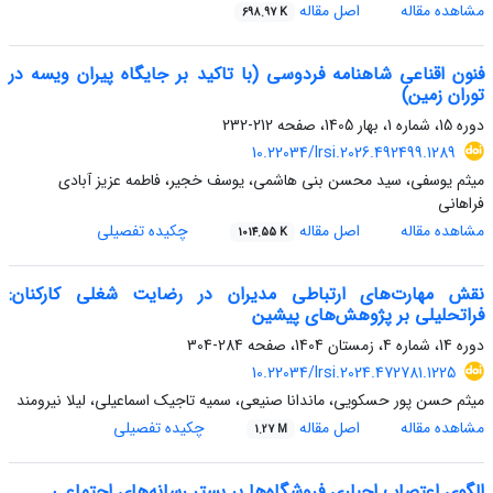
مشاهده مقاله
اصل مقاله
698.97 K
فنون اقناعی شاهنامه فردوسی (با تاکید بر جایگاه پیران ویسه در
توران زمین)
دوره 15، شماره 1، بهار 1405، صفحه
212-232
10.22034/lrsi.2026.492499.1289
میثم یوسفی، سید محسن بنی هاشمی، یوسف خجیر، فاطمه عزیز آبادی
فراهانی
مشاهده مقاله
اصل مقاله
چکیده تفصیلی
1014.55 K
نقش مهارت‌های ارتباطی مدیران در رضایت شغلی کارکنان:
فراتحلیلی بر پژوهش‌های پیشین
دوره 14، شماره 4، زمستان 1404، صفحه
284-304
10.22034/lrsi.2024.472781.1225
میثم حسن پور حسکویی، ماندانا صنیعی، سمیه تاجیک اسماعیلی، لیلا نیرومند
مشاهده مقاله
اصل مقاله
چکیده تفصیلی
1.27 M
الگوی اعتصاب اجباری فروشگاه‌ها بر بستر رسانه‌های اجتماعی