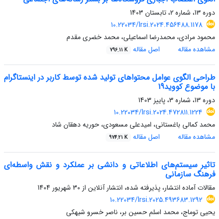
دوره 13، شماره 2، تابستان 1403
10.22034/lrsi.2024.456488.1178
محمود مرادی، محمدرضا اسماعیلی، محمد خضری مقدم
مشاهده مقاله
اصل مقاله
796.11 K
طراحی الگوی عوامل محتواهای تولید شده توسط کاربر در اینستاگرام
با موضوع کووید19
دوره 13، شماره 3، پاییز 1403
10.22034/lrsi.2024.472811.1224
محمد کمالی باغستانی، امیدعلی مسعودی، حوریه دهقان شاد
مشاهده مقاله
اصل مقاله
974.21 K
تاثیر سیستم‌های اطلاعاتی و دانشی بر عملکرد و نقش واسطه‌ای
فرهنگ سازمانی
مقالات آماده انتشار، پذیرفته شده، انتشار آنلاین از
30 شهریور 1404
10.22034/lrsi.2025.493683.1292
یحیی توماج، محمد اسلم حسین بر، ناصر خسرو شیهکی