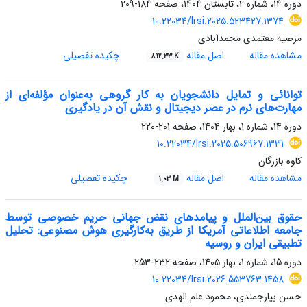
دوره 14، شماره 2، تابستان 1404، صفحه
184-209
10.22034/lrsi.2025.523427.1374
مرضیه معتمدی محمدآبادی
مشاهده مقاله
اصل مقاله
چکیده تفصیلی
812.33 K
توانائی و تمایل دانشجویان به کار گروهی به‌عنوان مؤلفه‌ای از
مهارت‌های نرم در عصر دیجیتال و نقش آن در یادگیری
دوره 14، شماره 1، بهار 1404، صفحه
201-220
10.22034/lrsi.2025.506967.1331
کاوه بازرگان
مشاهده مقاله
اصل مقاله
چکیده تفصیلی
1.03 M
حقوق بین‌الملل و پیامدهای نقض جهانی حریم خصوصی توسط
جامعه اطلاعاتی آمریکا از طریق به‌کارگیری هوش مصنوعی: تحلیل
تطبیقی ایران و روسیه
دوره 15، شماره 1، بهار 1405، صفحه
232-253
10.22034/lrsi.2026.553763.1458
حسن بیارجمندی، محمود علم الهدی