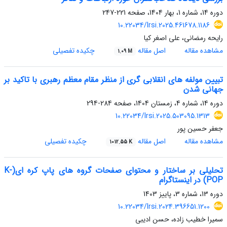
دوره 14، شماره 1، بهار 1404، صفحه
221-247
10.22034/lrsi.2025.461678.1186
رایحه رمضانی، علی اصغر کیا
مشاهده مقاله
اصل مقاله
چکیده تفصیلی
1.09 M
تبیین مولفه های انقلابی گری از منظر مقام معظم رهبری با تاکید بر
جهانی شدن
دوره 14، شماره 4، زمستان 1404، صفحه
284-294
10.22034/lrsi.2025.503095.1313
جعفر حسین پور
مشاهده مقاله
اصل مقاله
چکیده تفصیلی
1012.55 K
تحلیلی بر ساختار و محتوای صفحات گروه های پاپ کره ای(K-
POP) در اینستاگرام
دوره 13، شماره 3، پاییز 1403
10.22034/lrsi.2024.396651.1200
سمیرا خطیب زاده، حسن ادیبی