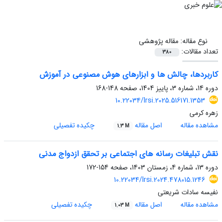
نوع مقاله:
مقاله پژوهشی
تعداد مقالات:
380
کاربردها، چالش ‏ها و ابزارهای هوش مصنوعی در آموزش
دوره 14، شماره 3، پاییز 1404، صفحه
148-168
10.22034/lrsi.2025.516171.1353
زهره کرمی
مشاهده مقاله
اصل مقاله
چکیده تفصیلی
1.3 M
نقش تبلیغات رسانه های اجتماعی بر تحقق ازدواج مدنی
دوره 13، شماره 4، زمستان 1403، صفحه
154-172
10.22034/lrsi.2024.478015.1246
نفیسه سادات شریعتی
مشاهده مقاله
اصل مقاله
چکیده تفصیلی
1.03 M