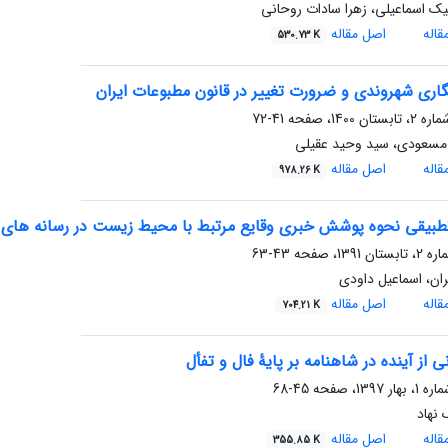
ک اسماعیلی، زهرا سادات روحانی
اله
اصل مقاله
530.73 K
نگاری شهروندی و ضرورت تغییر در قانون مطبوعات ایران
41-72
مسعودی، سید وحید عقیلی
اله
اصل مقاله
978.26 K
طبیقی نحوه پوشش خبری وقایع مرتبط با محیط زیست در رسانه های س
43-63
ان، اسماعیل داودی
اله
اصل مقاله
704.21 K
ی از آینده در شاهنامه بر پایۀ فال و تفأل
45-68
نهاد
اله
اصل مقاله
355.85 K