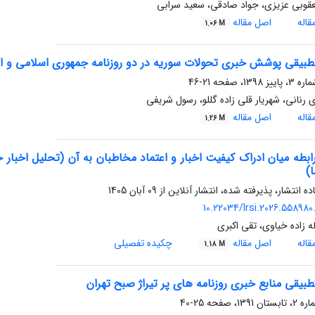
قوبی عزیزی، جواد صادقی، سعید سرابی
اله
اصل مقاله
1.06 M
طبیقی پوشش خبری تحولات سوریه در دو روزنامه جمهوری اسلامی و ا
21-46
 رنانی، شهریار قلی زاده گللو، رسول شریفی
اله
اصل مقاله
1.26 M
)
ده انتشار، پذیرفته شده، انتشار آنلاین از
09 آبان 1405
10.22034/lrsi.2026.558980
له زاده خیاوی، تقی اکبری
اله
اصل مقاله
چکیده تفصیلی
1.18 M
بیقی منابع خبری روزنامه های پر تیراژ صبح تهران
25-40