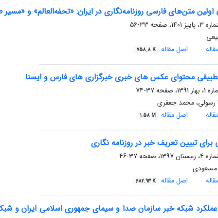
 اولین متن‌های فارسی روزنامه‌نگاری در ایران: «تحفه‌العالم» و «مسیر 
33-56
فیعی
اله
اصل مقاله
758.8 K
طبیقی محتوای عکس های خبری خبرگزاری های فارس و ایسنا
37-74
رسولی، محمد جعفری
اله
اصل مقاله
1.58 M
رای تبیین تعریف خبر در روزنامه نگاری
37-46
 مسعودی
اله
اصل مقاله
682.93 K
عملکرد شبکه خبر سازمان صدا و سیمای جمهوری اسلامی ایران و شبکه