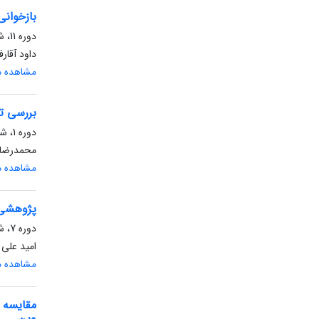
بازخوانی
دوره 11، شماره 3، پاییز 1401، صفحه
داود آقار
مشاهده مق
بررسی ت
دوره 1، شماره 1، بهار 1391، صفحه
محمدرضا 
مشاهده مق
پژوهشی ب
دوره 7، شماره 4، زمستان 1397، صفحه
امید علی
مشاهده مق
مقایسه 
وین