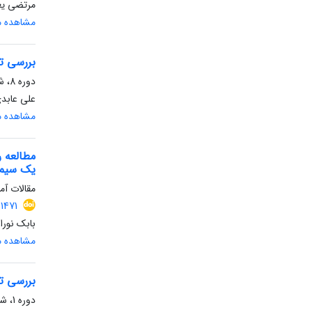
مرتضی یع
مشاهده مق
بررسی ت
دوره 8، شماره 3، پاییز 1398، صفحه
علی عابدی
مشاهده مق
یک سیما
مقالات آما
.1471
بابک نورا
مشاهده مق
بررسی تط
دوره 1، شماره 2، تابستان 1391، صفحه