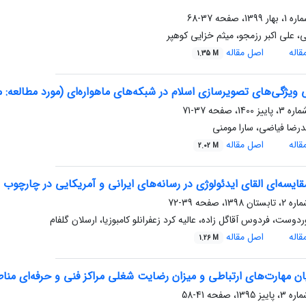
37-68
ی، علی اکبر رزمجو، میثم خزایی کوهپر
اله
اصل مقاله
1.35 M
ویژگی‌های تصویرسازی اسلام در شبکه‌های ماهواره‌ای (مورد مطالعه: م
37-71
رضا فیاضی، سارا مومنی
اله
اصل مقاله
2.02 M
ایسه‌ای القای ایدئولوژی در رسانه‌های ایرانی و آمریکایی در چارچوب نظری
39-72
ردوست، فردوس آقاگل زاده، عالیه کرد زعفرانلو کامبوزیا، ارسلان گلفام
اله
اصل مقاله
1.26 M
ن مهارت‌های ارتباطی و میزان رضایت شغلی مراکز فنی و حرفه‌ای مناطق 15 و 16 ته
41-58