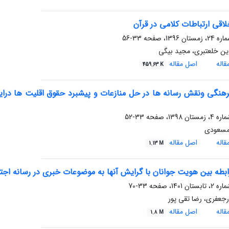
اقی ارتباطات کلامی در قرآن
33-56
ین خلعتبری، مجید بیگی
اله
اصل مقاله
459.63 K
رهنگی ونقش رسانه ها در حل منازعات و پیشبرد حقوق اقلیت ها درا
33-52
مسعودی
اله
اصل مقاله
1.13 M
بطه بین هویت جوانان با گرایش آنها به موضوعات خبری در رسانه اجتم
33-70
رجعفری، رضا تقی پور
اله
اصل مقاله
1.8 M