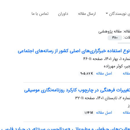
ی نویسندگان
ارسال مقاله
داوران
تماس با ما
قاله:
مقاله پژوهشی
لات:
380
نوع استفاده خبرگزاری‌های اصلی کشور از رسانه‌های اجتماعی
11-46
، کوثر مهرزاده
اله
اصل مقاله
905.87 K
غییرات فرهنگی در چارچوب کارکرد روزنامه‌نگاری‌ موسیقی
11-32
ز
اله
اصل مقاله
1.24 M
الیت‌های حرفه‌ای و مطبوعاتی «عبدالحسین سپنتا»، در جراید فارسی شب