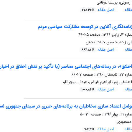
سولی، پریسا عرفانی
اله
اصل مقاله
678.36 K
امه‌نگاری آنلاین در توسعه مشارکت سیاسی مردم
25-46
ابلی زاده، حسین حیات بخش
اله
اصل مقاله
882.82 K
خلاق»، در رسانه‌های اجتماعی معاصر (با تأکید بر نقش اخلاق در اخبار
27-66
عشقی پور، ابراهیم فیاض، عبدا... بیچرانلو
اله
اصل مقاله
1000.86 K
وامل اعتماد سازی مخاطبان به برنامه‌های خبری در سیمای جمهوری اس
31-50
 مسعودی
اله
اصل مقاله
902.3 K