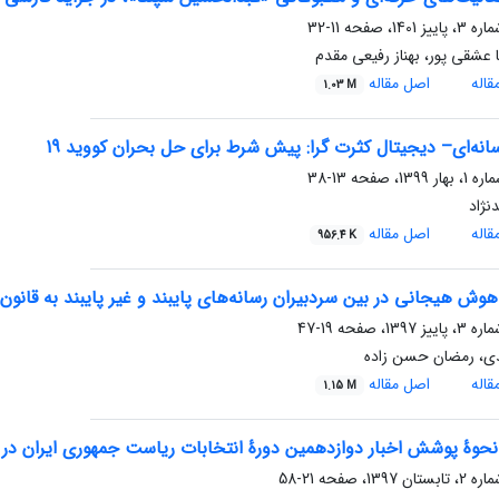
11-32
عشقی پور، بهناز رفیعی مقدم
اله
اصل مقاله
1.03 M
نه‌ای– دیجیتال کثرت گرا: پیش شرط برای حل بحران کووید 19
13-38
نژاد
اله
اصل مقاله
956.4 K
وش هیجانی در بین سردبیران رسانه‌های پایبند و غیر پایبند به قانون
19-47
ی، رمضان حسن زاده
اله
اصل مقاله
1.15 M
نحوۀ پوشش اخبار دوازدهمین دورۀ انتخابات ریاست جمهوری ایران در
21-58