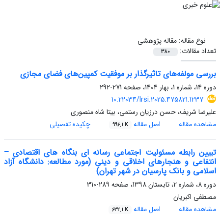
نوع مقاله:
مقاله پژوهشی
تعداد مقالات:
380
بررسی مولفه‌های تاثیرگذار بر موفقیت کمپین‌های فضای مجازی
دوره 14، شماره 1، بهار 1404، صفحه
271-292
10.22034/lrsi.2025.475821.1237
علیرضا شریف، حسن درزیان رستمی، بیتا شاه منصوری
مشاهده مقاله
اصل مقاله
چکیده تفصیلی
996.1 K
تبیین رابطه مسئولیت اجتماعی رسانه ای بنگاه های اقتصادی –
انتفاعی و هنجارهای اخلاقی و دینی (مورد مطالعه: دانشگاه آزاد
اسلامی و بانک پارسیان در شهر تهران)
دوره 8، شماره 2، تابستان 1398، صفحه
289-310
مصطفی اکبریان
مشاهده مقاله
اصل مقاله
632.1 K