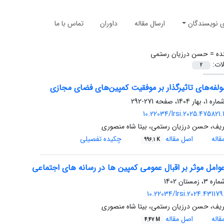
ی نویسندگان
ارسال مقاله
داوران
تماس با ما
ده =
حسن درزیان رستمی
لات:
2
لفه‌های تاثیرگذار بر موفقیت کمپین‌های فضای مجازی
271-292
10.22034/lrsi.2025.475821
ریف، حسن درزیان رستمی، بیتا شاه منصوری
اله
اصل مقاله
چکیده تفصیلی
996.1 K
وامل موثر بر اقبال عمومی کمپین ها در رسانه های اجتماعی
10.22034/lrsi.2024.431179
ریف، حسن درزیان رستمی، بیتا شاه منصوری
اله
اصل مقاله
4.47 M