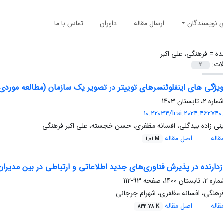
ی نویسندگان
ارسال مقاله
داوران
تماس با ما
ده =
فرهنگی، علی اکبر
لات:
2
ژگی های اینفلوئنسرهای توییتر در تصویر یک سازمان (مطالعه موردی: 
10.22034/lrsi.2024.462740
ی زاده بیدگلی، افسانه مظفری، حسن خجسته، علی اکبر فرهنگی
اله
اصل مقاله
1.01 M
زدارنده در پذیرش فناوری‌های جدید اطلاعاتی و ارتباطی در بین مدیران
93-112
فرهنگی، افسانه مظفری، شهرام جرجانی
اله
اصل مقاله
832.78 K