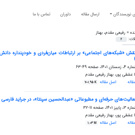
ی نویسندگان
ارسال مقاله
داوران
تماس با ما
ده =
رفیعی مقدم، بهناز
لات:
2
قش «شبکه‌های اجتماعی» بر ارتباطات میان‌فردی و خودپنداره دانش‌
49-63
عشقی پور، بهناز رفیعی مقدم
اله
اصل مقاله
701.95 K
الیت‌های حرفه‌ای و مطبوعاتی «عبدالحسین سپنتا»، در جراید فارسی شب
11-32
عشقی پور، بهناز رفیعی مقدم
اله
اصل مقاله
1.03 M