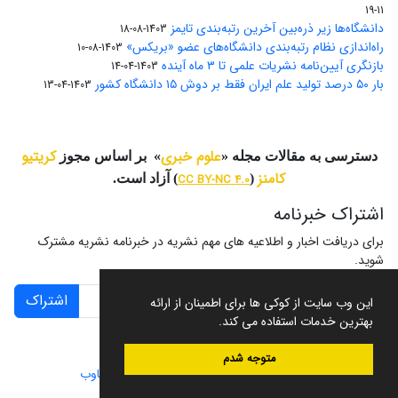
11-19
دانشگاه‌ها زیر ذره‌بین آخرین رتبه‌بندی تایمز
1403-08-18
راه‌اندازی نظام رتبه‌بندی دانشگاه‌‌های عضو «بریکس»
1403-08-10
بازنگری آیین‌نامه نشریات علمی تا ۳ ماه آینده
1403-04-14
بار ۵۰ درصد تولید علم ایران فقط بر دوش ۱۵ دانشگاه کشور
1403-04-13
علوم خبری
کریتیو
دسترسی به مقالات مجله «
» بر اساس مجوز
کامنز
(
CC BY-NC 4.0
) آزاد است.
اشتراک خبرنامه
برای دریافت اخبار و اطلاعیه های مهم نشریه در خبرنامه نشریه مشترک
شوید.
اشتراک
این وب سایت از کوکی ها برای اطمینان از ارائه
بهترین خدمات استفاده می کند.
متوجه شدم
سامانه مدیریت نشریات علمی.
طراحی و پیاده سازی از
سیناوب