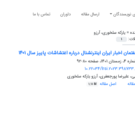
ی نویسندگان
ارسال مقاله
داوران
تماس با ما
ده =
یارکه سلخوری، آرزو
لات:
1
مان اخبار ایران اینترنشنال درباره اغتشاشات پاییز سال 1401
80-92
10.22034/lrsi.2023.398733.
، علیرضا پورجعفری، آرزو یارکه سلخوری
اله
اصل مقاله
1.11 M