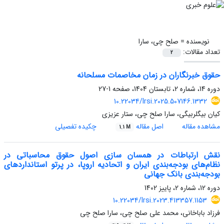
نویسنده =
صلح چی، سارا
تعداد مقالات:
2
حقوق خبرنگاران در زمان مخاصمات مسلحانه
دوره 14، شماره 2، تابستان 1404، صفحه
1-27
10.22034/lrsi.2025.507146.1332
کیان بیگلربیگی، سارا صلح چی، ستار عزیزی
مشاهده مقاله
اصل مقاله
چکیده تفصیلی
1.1 M
نقش ارتباطات در همسان سازی اصول حقوق محاسباتی در
نظام‌های بودجه‌بندی ایران و اتحادیه اروپا، در پرتو استانداردهای
بودجه‌بندی بانک جهانی
دوره 12، شماره 2، پاییز 1402
10.22034/lrsi.2023.413357.1153
فرزاد باباخانی، محمد علی صلح چی، سارا صلح چی