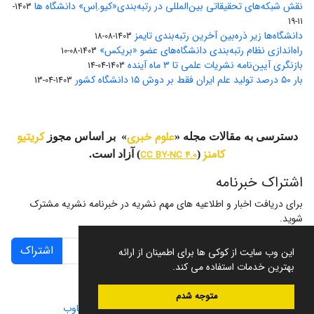
نقش شبکه‌های تحقیقاتی بین‌المللی در رتبه‌بندی«کیو.اِس» دانشگاه ها
1403-
11-19
دانشگاه‌ها زیر ذره‌بین آخرین رتبه‌بندی تایمز
1403-08-18
راه‌اندازی نظام رتبه‌بندی دانشگاه‌‌های عضو «بریکس»
1403-08-10
بازنگری آیین‌نامه نشریات علمی تا ۳ ماه آینده
1403-04-14
بار ۵۰ درصد تولید علم ایران فقط بر دوش ۱۵ دانشگاه کشور
1403-04-13
علوم خبری
کریتیو
دسترسی به مقالات مجله «
» بر اساس مجوز
کامنز
(
CC BY-NC 4.0
) آزاد است.
اشتراک خبرنامه
برای دریافت اخبار و اطلاعیه های مهم نشریه در خبرنامه نشریه مشترک
شوید.
اشتراک
این وب سایت از کوکی ها برای اطمینان از ارائه
بهترین خدمات استفاده می کند.
متوجه شدم
سامانه مدیریت نشریات علمی.
طراحی و پیاده سازی از
سیناوب