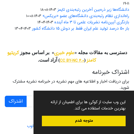
11-19
دانشگاه‌ها زیر ذره‌بین آخرین رتبه‌بندی تایمز
1403-08-18
راه‌اندازی نظام رتبه‌بندی دانشگاه‌‌های عضو «بریکس»
1403-08-10
بازنگری آیین‌نامه نشریات علمی تا ۳ ماه آینده
1403-04-14
بار ۵۰ درصد تولید علم ایران فقط بر دوش ۱۵ دانشگاه کشور
1403-04-13
علوم خبری
کریتیو
دسترسی به مقالات مجله «
» بر اساس مجوز
کامنز
(
CC BY-NC 4.0
) آزاد است.
اشتراک خبرنامه
برای دریافت اخبار و اطلاعیه های مهم نشریه در خبرنامه نشریه مشترک
شوید.
اشتراک
این وب سایت از کوکی ها برای اطمینان از ارائه
بهترین خدمات استفاده می کند.
متوجه شدم
سامانه مدیریت نشریات علمی.
طراحی و پیاده سازی از
سیناوب