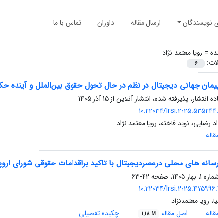
ی نویسندگان
ارسال مقاله
داوران
تماس با ما
ده =
رویا معتمد نژاد
لات:
6
یمان جهانی دیجیتال در نظم در حال تحول حقوق بین‌الملل و آینده ح
ده انتشار، پذیرفته شده، انتشار آنلاین از
15 آذر 1405
10.22034/lrsi.2025.535244.
 رضایی، نوید فاخته، رویا معتمد نژاد
اله
انه های محلی درعصردیجیتال با تاکید براقدامات حقوقی شورای اروپا
42-63
10.22034/lrsi.2025.475996.
یا، رویا معتمدنژاد
اله
اصل مقاله
چکیده تفصیلی
1.18 M