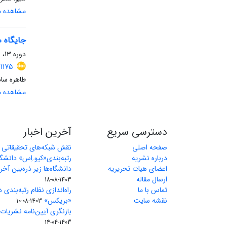
مشاهده مق
جایگاه ه
دوره 13، شماره 1، بهار 1403، صفحه
.1175
طاهره ساد
مشاهده مق
دسترسی سریع
آخرین اخبار
صفحه اصلی
نقش شبکه‌های تحقیقاتی بی
درباره نشریه
رتبه‌بندی«کیو.اِس» دانشگا
اعضای هیات تحریریه
دانشگاه‌ها زیر ذره‌بین آخر
ارسال مقاله
1403-08-18
تماس با ما
راه‌اندازی نظام رتبه‌بندی 
نقشه سایت
«بریکس»
1403-08-10
بازنگری آیین‌نامه نشریات علمی تا 
1403-04-14