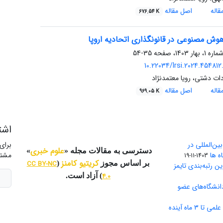
اله
اصل مقاله
676.54 K
وش مصنوعی در قانونگذاری اتحادیه اروپا
35-54
10.22034/lrsi.2024.454812
ات دشتی، رویا معتمدنژاد
اله
اصل مقاله
969.05 K
اشت
ن‌المللی در
برای
علوم خبری
دسترسی به مقالات مجله «
»
ه ها
مشتر
1403-11-19
کریتیو کامنز
بر اساس مجوز
(
CC BY-NC
ین رتبه‌بندی تایمز
4.0
) آزاد است.
دانشگاه‌‌های عضو
۳ ماه آینده