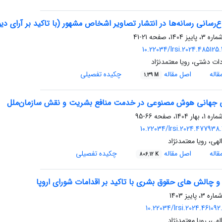
‌رسانی رسانه‌ها در انتشار تصاویر اشخاص مشهور (با تاکید بر آرای دی
21-41
10.22034/lrsi.2024.485125
ات دشتی، رویا معتمدنژاد
اله
اصل مقاله
چکیده تفصیلی
1.39 M
 جهانی هوش مصنوعی در خدمت منافع بشریت و نقش سازمان‌ملل
66-95
10.22034/lrsi.2024.477938.
لهی، رویا معتمدنژاد
اله
اصل مقاله
چکیده تفصیلی
806.12 K
 چالش های حقوق بشری با تاکید بر اقدامات شورای اروپا
10.22034/lrsi.2024.461092
لهی، رویا معتمدنژاد