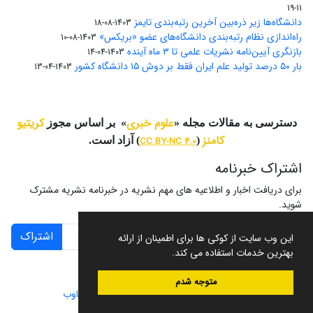
11-19
دانشگاه‌ها زیر ذره‌بین آخرین رتبه‌بندی تایمز
1403-08-18
راه‌اندازی نظام رتبه‌بندی دانشگاه‌‌های عضو «بریکس»
1403-08-10
بازنگری آیین‌نامه نشریات علمی تا ۳ ماه آینده
1403-04-14
بار ۵۰ درصد تولید علم ایران فقط بر دوش ۱۵ دانشگاه کشور
1403-04-13
علوم خبری
کریتیو
دسترسی به مقالات مجله «
» بر اساس مجوز
کامنز
(
CC BY-NC 4.0
) آزاد است.
اشتراک خبرنامه
برای دریافت اخبار و اطلاعیه های مهم نشریه در خبرنامه نشریه مشترک
شوید.
اشتراک
این وب سایت از کوکی ها برای اطمینان از ارائه
بهترین خدمات استفاده می کند.
متوجه شدم
سامانه مدیریت نشریات علمی.
طراحی و پیاده سازی از
سیناوب