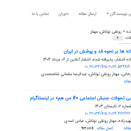
ی نویسندگان
ارسال مقاله
داوران
تماس با ما
ده =
رونقی نوتاش، مهناز
لات:
2
انه ها بر نحوه مُد و پوشش در ایران
ده انتشار، پذیرفته شده، انتشار آنلاین از
06 مرداد 1404
10.22034/lrsi.2026.539919
رخانی، مهناز رونقی نوتاش، عبدالرضا سلمانی شاه‌محمدی
اله
سی تحولات جنبش اجتماعی «# من هم» در اینستاگرام
10.22034/lrsi.2024.462626
هیدزاده، مهناز رونقی نوتاش، عباس اسدی
اله
اصل مقاله
923.87 K