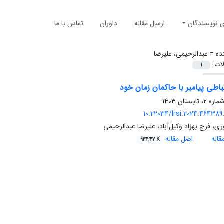
ی نویسندگان
ارسال مقاله
داوران
تماس با ما
ده =
عبدالرحیمی، علیرضا
لات:
1
باطی پیامبر با حاکمان زمان خود
10.22034/lrsi.2024.464389
، فرج بهزاد وکیل‌آباد، علیرضا عبدالرحیمی
اله
اصل مقاله
924.47 K