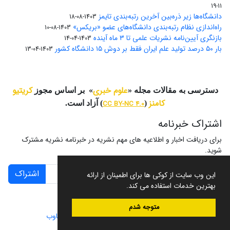
11-19
دانشگاه‌ها زیر ذره‌بین آخرین رتبه‌بندی تایمز
1403-08-18
راه‌اندازی نظام رتبه‌بندی دانشگاه‌‌های عضو «بریکس»
1403-08-10
بازنگری آیین‌نامه نشریات علمی تا ۳ ماه آینده
1403-04-14
بار ۵۰ درصد تولید علم ایران فقط بر دوش ۱۵ دانشگاه کشور
1403-04-13
علوم خبری
کریتیو
دسترسی به مقالات مجله «
» بر اساس مجوز
کامنز
(
CC BY-NC 4.0
) آزاد است.
اشتراک خبرنامه
برای دریافت اخبار و اطلاعیه های مهم نشریه در خبرنامه نشریه مشترک
شوید.
اشتراک
این وب سایت از کوکی ها برای اطمینان از ارائه
بهترین خدمات استفاده می کند.
متوجه شدم
سامانه مدیریت نشریات علمی.
طراحی و پیاده سازی از
سیناوب