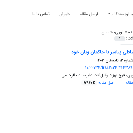
ی نویسندگان
ارسال مقاله
داوران
تماس با ما
ده =
نوری، حسین
لات:
1
باطی پیامبر با حاکمان زمان خود
10.22034/lrsi.2024.464389
، فرج بهزاد وکیل‌آباد، علیرضا عبدالرحیمی
اله
اصل مقاله
924.47 K