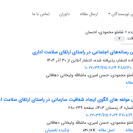
ی نویسندگان
ارسال مقاله
داوران
تماس با ما
ده =
شاملو محمودی، احسان
لات:
2
ن رسانه‌های اجتماعی در راستای ارتقای سلامت اداری
ده انتشار، پذیرفته شده، انتشار آنلاین از
30 آذر 1404
10.22034/lrsi.2024.488230.
لو محمودی، حسن امیری، ماشاالله ولیخانی دهاقانی
اله
مولفه های الگوی ایجاد شفافیت سازمانی در راستای ارتقای سلامت اد
249-280
10.22034/lrsi.2024.470879
لو محمودی، حسن امیری، ماشالله ولیخانی دهاقانی
اله
اصل مقاله
چکیده تفصیلی
830.17 K