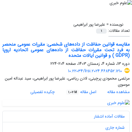
نویسنده =
علیرضا پور ابراهیمی
تعداد مقالات:
1
مقایسه قوانین حفاظت از داده‌های شخصی: مقررات عمومی منحصر
به فرد تحت مقررات حفاظت از داده‌های عمومی اتحادیه اروپا
(GDPR ) و قوانین ایالات متحده
دوره 13، شماره 4، زمستان 1403، صفحه
204-224
10.22034/lrsi.2024.468452.1210
مرتضی محمودی پرچینی، لادن ریاضی، علیرضا پور ابراهیمی، سید عبداله امین
موسوی
مشاهده مقاله
اصل مقاله
چکیده تفصیلی
1.07 M
مقالات آماده انتشار
شماره جاری