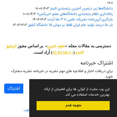
11-19
دانشگاه‌ها زیر ذره‌بین آخرین رتبه‌بندی تایمز
1403-08-18
راه‌اندازی نظام رتبه‌بندی دانشگاه‌‌های عضو «بریکس»
1403-08-10
بازنگری آیین‌نامه نشریات علمی تا ۳ ماه آینده
1403-04-14
بار ۵۰ درصد تولید علم ایران فقط بر دوش ۱۵ دانشگاه کشور
1403-04-13
علوم خبری
کریتیو
دسترسی به مقالات مجله «
» بر اساس مجوز
کامنز
(
CC BY-NC 4.0
) آزاد است.
اشتراک خبرنامه
برای دریافت اخبار و اطلاعیه های مهم نشریه در خبرنامه نشریه مشترک
شوید.
اشتراک
این وب سایت از کوکی ها برای اطمینان از ارائه
بهترین خدمات استفاده می کند.
متوجه شدم
سامانه مدیریت نشریات علمی.
طراحی و پیاده سازی از
سیناوب