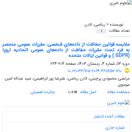
نویسنده =
ریاضی، لادن
تعداد مقالات:
1
مقایسه قوانین حفاظت از داده‌های شخصی: مقررات عمومی منحصر
به فرد تحت مقررات حفاظت از داده‌های عمومی اتحادیه اروپا
(GDPR ) و قوانین ایالات متحده
دوره 13، شماره 4، زمستان 1403، صفحه
204-224
10.22034/lrsi.2024.468452.1210
مرتضی محمودی پرچینی، لادن ریاضی، علیرضا پور ابراهیمی، سید عبداله امین
موسوی
مشاهده مقاله
اصل مقاله
چکیده تفصیلی
1.07 M
مقالات آماده انتشار
شماره جاری