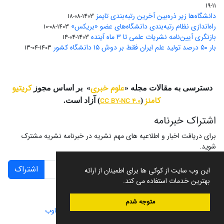
11-19
دانشگاه‌ها زیر ذره‌بین آخرین رتبه‌بندی تایمز
1403-08-18
راه‌اندازی نظام رتبه‌بندی دانشگاه‌‌های عضو «بریکس»
1403-08-10
بازنگری آیین‌نامه نشریات علمی تا ۳ ماه آینده
1403-04-14
بار ۵۰ درصد تولید علم ایران فقط بر دوش ۱۵ دانشگاه کشور
1403-04-13
علوم خبری
کریتیو
دسترسی به مقالات مجله «
» بر اساس مجوز
کامنز
(
CC BY-NC 4.0
) آزاد است.
اشتراک خبرنامه
برای دریافت اخبار و اطلاعیه های مهم نشریه در خبرنامه نشریه مشترک
شوید.
اشتراک
این وب سایت از کوکی ها برای اطمینان از ارائه
بهترین خدمات استفاده می کند.
متوجه شدم
سامانه مدیریت نشریات علمی.
طراحی و پیاده سازی از
سیناوب