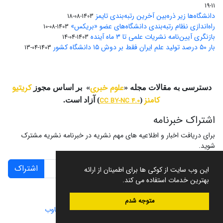
11-19
دانشگاه‌ها زیر ذره‌بین آخرین رتبه‌بندی تایمز
1403-08-18
راه‌اندازی نظام رتبه‌بندی دانشگاه‌‌های عضو «بریکس»
1403-08-10
بازنگری آیین‌نامه نشریات علمی تا ۳ ماه آینده
1403-04-14
بار ۵۰ درصد تولید علم ایران فقط بر دوش ۱۵ دانشگاه کشور
1403-04-13
علوم خبری
کریتیو
دسترسی به مقالات مجله «
» بر اساس مجوز
کامنز
(
CC BY-NC 4.0
) آزاد است.
اشتراک خبرنامه
برای دریافت اخبار و اطلاعیه های مهم نشریه در خبرنامه نشریه مشترک
شوید.
اشتراک
این وب سایت از کوکی ها برای اطمینان از ارائه
بهترین خدمات استفاده می کند.
متوجه شدم
سامانه مدیریت نشریات علمی.
طراحی و پیاده سازی از
سیناوب