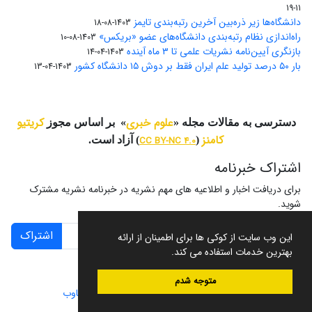
11-19
دانشگاه‌ها زیر ذره‌بین آخرین رتبه‌بندی تایمز
1403-08-18
راه‌اندازی نظام رتبه‌بندی دانشگاه‌‌های عضو «بریکس»
1403-08-10
بازنگری آیین‌نامه نشریات علمی تا ۳ ماه آینده
1403-04-14
بار ۵۰ درصد تولید علم ایران فقط بر دوش ۱۵ دانشگاه کشور
1403-04-13
علوم خبری
کریتیو
دسترسی به مقالات مجله «
» بر اساس مجوز
کامنز
(
CC BY-NC 4.0
) آزاد است.
اشتراک خبرنامه
برای دریافت اخبار و اطلاعیه های مهم نشریه در خبرنامه نشریه مشترک
شوید.
اشتراک
این وب سایت از کوکی ها برای اطمینان از ارائه
بهترین خدمات استفاده می کند.
متوجه شدم
سامانه مدیریت نشریات علمی.
طراحی و پیاده سازی از
سیناوب