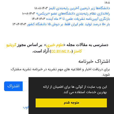
11-19
دانشگاه‌ها زیر ذره‌بین آخرین رتبه‌بندی تایمز
1403-08-18
راه‌اندازی نظام رتبه‌بندی دانشگاه‌‌های عضو «بریکس»
1403-08-10
بازنگری آیین‌نامه نشریات علمی تا ۳ ماه آینده
1403-04-14
بار ۵۰ درصد تولید علم ایران فقط بر دوش ۱۵ دانشگاه کشور
1403-04-13
علوم خبری
کریتیو
دسترسی به مقالات مجله «
» بر اساس مجوز
کامنز
(
CC BY-NC 4.0
) آزاد است.
اشتراک خبرنامه
برای دریافت اخبار و اطلاعیه های مهم نشریه در خبرنامه نشریه مشترک
شوید.
اشتراک
این وب سایت از کوکی ها برای اطمینان از ارائه
بهترین خدمات استفاده می کند.
متوجه شدم
سامانه مدیریت نشریات علمی.
طراحی و پیاده سازی از
سیناوب