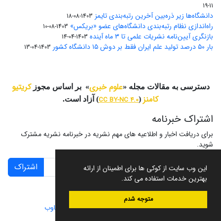
11-19
دانشگاه‌ها زیر ذره‌بین آخرین رتبه‌بندی تایمز
1403-08-18
راه‌اندازی نظام رتبه‌بندی دانشگاه‌‌های عضو «بریکس»
1403-08-10
بازنگری آیین‌نامه نشریات علمی تا ۳ ماه آینده
1403-04-14
بار ۵۰ درصد تولید علم ایران فقط بر دوش ۱۵ دانشگاه کشور
1403-04-13
علوم خبری
کریتیو
دسترسی به مقالات مجله «
» بر اساس مجوز
کامنز
(
CC BY-NC 4.0
) آزاد است.
اشتراک خبرنامه
برای دریافت اخبار و اطلاعیه های مهم نشریه در خبرنامه نشریه مشترک
شوید.
اشتراک
این وب سایت از کوکی ها برای اطمینان از ارائه
بهترین خدمات استفاده می کند.
متوجه شدم
سامانه مدیریت نشریات علمی.
طراحی و پیاده سازی از
سیناوب