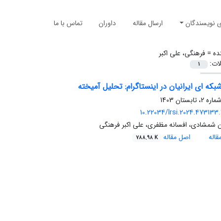
ی نویسندگان
ارسال مقاله
داوران
تماس با ما
ده =
فرهنگی، علی اکبر
لات:
1
که ای ایرانیان در اینستاگرام: تحلیل آمیخته
10.22034/lrsi.2024.473133.
 شمشادی، افسانه مظفری، علی اکبر فرهنگی
اله
اصل مقاله
788.98 K