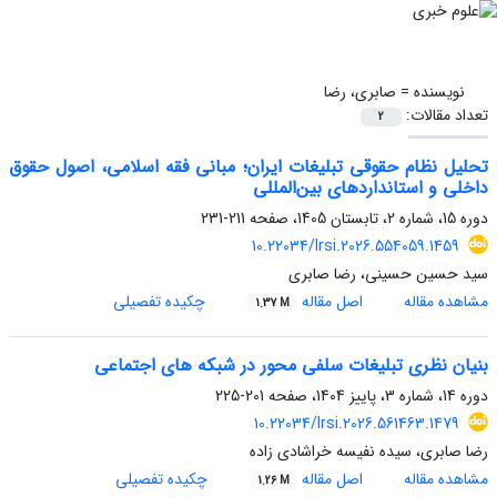
نویسنده =
صابری، رضا
تعداد مقالات:
2
تحلیل نظام حقوقی تبلیغات ایران
؛
مبانی فقه اسلامی، اصول حقوق
داخلی و استانداردهای بین‌المللی
دوره 15، شماره 2، تابستان 1405، صفحه
211-231
10.22034/lrsi.2026.554059.1459
سید حسین حسینی، رضا صابری
مشاهده مقاله
اصل مقاله
چکیده تفصیلی
1.37 M
بنیان نظری تبلیغات سلفی محور در شبکه های اجتماعی
دوره 14، شماره 3، پاییز 1404، صفحه
201-225
10.22034/lrsi.2026.561463.1479
رضا صابری، سیده نفیسه خراشادی زاده
مشاهده مقاله
اصل مقاله
چکیده تفصیلی
1.26 M