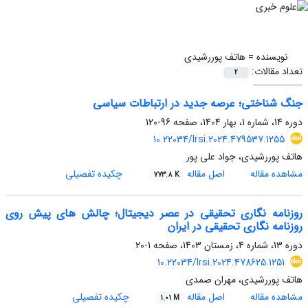
نویسنده =
هاتف پوررشیدی
تعداد مقالات:
2
جنگ شناختی؛ عرصه جدید در ارتباطات سیاسی
دوره 14، شماره 1، بهار 1404، صفحه
96-120
10.22034/lrsi.2024.479537.1255
هاتف پوررشیدی، جواد علی پور
مشاهده مقاله
اصل مقاله
چکیده تفصیلی
773.8 K
روزنامه نگاری تحقیقی در عصر دیجیتال؛ چالش های پیش روی
روزنامه نگاری تحقیقی در ایران
دوره 13، شماره 4، زمستان 1403، صفحه
1-20
10.22034/lrsi.2024.478625.1251
هاتف پوررشیدی، مهران صمدی
مشاهده مقاله
اصل مقاله
چکیده تفصیلی
1.01 M