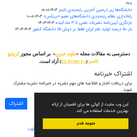
11-19
دانشگاه‌ها زیر ذره‌بین آخرین رتبه‌بندی تایمز
1403-08-18
راه‌اندازی نظام رتبه‌بندی دانشگاه‌‌های عضو «بریکس»
1403-08-10
بازنگری آیین‌نامه نشریات علمی تا ۳ ماه آینده
1403-04-14
بار ۵۰ درصد تولید علم ایران فقط بر دوش ۱۵ دانشگاه کشور
1403-04-13
علوم خبری
کریتیو
دسترسی به مقالات مجله «
» بر اساس مجوز
کامنز
(
CC BY-NC 4.0
) آزاد است.
اشتراک خبرنامه
برای دریافت اخبار و اطلاعیه های مهم نشریه در خبرنامه نشریه مشترک
شوید.
اشتراک
این وب سایت از کوکی ها برای اطمینان از ارائه
بهترین خدمات استفاده می کند.
متوجه شدم
سامانه مدیریت نشریات علمی.
طراحی و پیاده سازی از
سیناوب