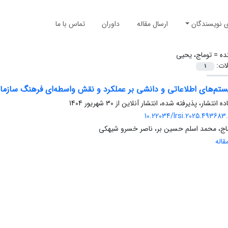
ی نویسندگان
ارسال مقاله
داوران
تماس با ما
ده =
توماج، یحیی
لات:
1
ستم‌های اطلاعاتی و دانشی بر عملکرد و نقش واسطه‌ای فرهنگ سازما
ده انتشار، پذیرفته شده، انتشار آنلاین از
30 شهریور 1404
10.22034/lrsi.2025.493683.
اج، محمد اسلم حسین بر، ناصر خسرو شیهکی
اله