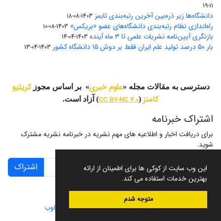
11-19
دانشگاه‌ها زیر ذره‌بین آخرین رتبه‌بندی تایمز
1403-08-18
راه‌اندازی نظام رتبه‌بندی دانشگاه‌‌های عضو «بریکس»
1403-08-10
بازنگری آیین‌نامه نشریات علمی تا ۳ ماه آینده
1403-04-14
بار ۵۰ درصد تولید علم ایران فقط بر دوش ۱۵ دانشگاه کشور
1403-04-13
علوم خبری
کریتیو
دسترسی به مقالات مجله «
» بر اساس مجوز
کامنز
(
CC BY-NC 4.0
) آزاد است.
اشتراک خبرنامه
برای دریافت اخبار و اطلاعیه های مهم نشریه در خبرنامه نشریه مشترک
شوید.
اشتراک
این وب سایت از کوکی ها برای اطمینان از ارائه
بهترین خدمات استفاده می کند.
متوجه شدم
سامانه مدیریت نشریات علمی.
طراحی و پیاده سازی از
سیناوب