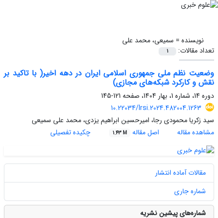
نویسنده =
سمیعی، محمد علی
تعداد مقالات:
1
وضعیت نظم ملی جمهوری اسلامی ایران در دهه اخیر( با تاکید بر
نقش و کارکرد شبکه‌های مجازی)
دوره 14، شماره 1، بهار 1404، صفحه
121-145
10.22034/lrsi.2024.482004.1263
سید زکریا محمودی رجا، امیرحسین ابراهیم یزدی، محمد علی سمیعی
مشاهده مقاله
اصل مقاله
چکیده تفصیلی
1.43 M
مقالات آماده انتشار
شماره جاری
شماره‌های پیشین نشریه