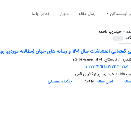
ی نویسندگان
ارسال مقاله
داوران
تماس با ما
ده =
حیدری، فاطمه
لات:
1
شات سال 1401 و رسانه های جهان (مطالعه موردی: روزنامه جروزالم پست اسرائیل)
51-75
10.22034/lrsi.2024.492182
، فاطمه حیدری، پیام کائینی قمی
اله
اصل مقاله
چکیده تفصیلی
1.04 M