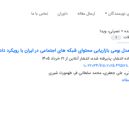
ی نویسندگان
ارسال مقاله
داوران
تماس با ما
ده =
نصرتی، ویدا
لات:
1
ل بومی بازاریابی محتوای شبکه های اجتماعی در ایران با رویکرد داده
ده انتشار، پذیرفته شده، انتشار آنلاین از
21 خرداد 1405
10.22034/lrsi.2025.495128
تی، علی جعفری، محمد سلطانی فر، طهمورث شیری
اله