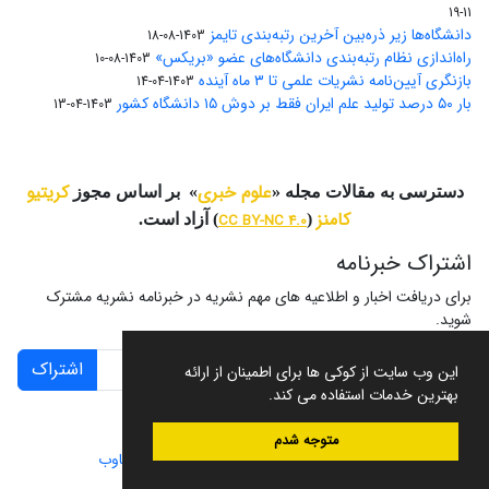
11-19
دانشگاه‌ها زیر ذره‌بین آخرین رتبه‌بندی تایمز
1403-08-18
راه‌اندازی نظام رتبه‌بندی دانشگاه‌‌های عضو «بریکس»
1403-08-10
بازنگری آیین‌نامه نشریات علمی تا ۳ ماه آینده
1403-04-14
بار ۵۰ درصد تولید علم ایران فقط بر دوش ۱۵ دانشگاه کشور
1403-04-13
علوم خبری
کریتیو
دسترسی به مقالات مجله «
» بر اساس مجوز
کامنز
(
CC BY-NC 4.0
) آزاد است.
اشتراک خبرنامه
برای دریافت اخبار و اطلاعیه های مهم نشریه در خبرنامه نشریه مشترک
شوید.
اشتراک
این وب سایت از کوکی ها برای اطمینان از ارائه
بهترین خدمات استفاده می کند.
متوجه شدم
سامانه مدیریت نشریات علمی.
طراحی و پیاده سازی از
سیناوب