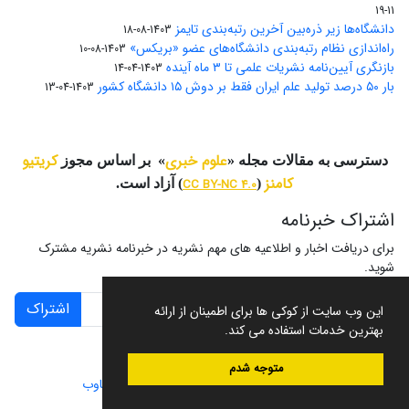
11-19
دانشگاه‌ها زیر ذره‌بین آخرین رتبه‌بندی تایمز
1403-08-18
راه‌اندازی نظام رتبه‌بندی دانشگاه‌‌های عضو «بریکس»
1403-08-10
بازنگری آیین‌نامه نشریات علمی تا ۳ ماه آینده
1403-04-14
بار ۵۰ درصد تولید علم ایران فقط بر دوش ۱۵ دانشگاه کشور
1403-04-13
علوم خبری
کریتیو
دسترسی به مقالات مجله «
» بر اساس مجوز
کامنز
(
CC BY-NC 4.0
) آزاد است.
اشتراک خبرنامه
برای دریافت اخبار و اطلاعیه های مهم نشریه در خبرنامه نشریه مشترک
شوید.
اشتراک
این وب سایت از کوکی ها برای اطمینان از ارائه
بهترین خدمات استفاده می کند.
متوجه شدم
سامانه مدیریت نشریات علمی.
طراحی و پیاده سازی از
سیناوب