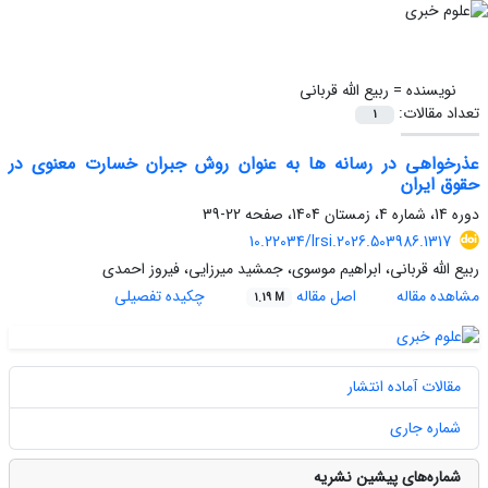
نویسنده =
ربیع الله قربانی
تعداد مقالات:
1
عذرخواهی در رسانه ها به عنوان روش جبران خسارت معنوی در
حقوق ایران
دوره 14، شماره 4، زمستان 1404، صفحه
22-39
10.22034/lrsi.2026.503986.1317
ربیع الله قربانی، ابراهیم موسوی، جمشید میرزایی، فیروز احمدی
مشاهده مقاله
اصل مقاله
چکیده تفصیلی
1.19 M
مقالات آماده انتشار
شماره جاری
شماره‌های پیشین نشریه