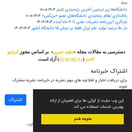
11-19
دانشگاه‌ها زیر ذره‌بین آخرین رتبه‌بندی تایمز
1403-08-18
راه‌اندازی نظام رتبه‌بندی دانشگاه‌‌های عضو «بریکس»
1403-08-10
بازنگری آیین‌نامه نشریات علمی تا ۳ ماه آینده
1403-04-14
بار ۵۰ درصد تولید علم ایران فقط بر دوش ۱۵ دانشگاه کشور
1403-04-13
علوم خبری
کریتیو
دسترسی به مقالات مجله «
» بر اساس مجوز
کامنز
(
CC BY-NC 4.0
) آزاد است.
اشتراک خبرنامه
برای دریافت اخبار و اطلاعیه های مهم نشریه در خبرنامه نشریه مشترک
شوید.
اشتراک
این وب سایت از کوکی ها برای اطمینان از ارائه
بهترین خدمات استفاده می کند.
متوجه شدم
سامانه مدیریت نشریات علمی.
طراحی و پیاده سازی از
سیناوب