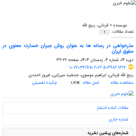
نویسنده =
قربانی، ربیع الله
تعداد مقالات:
1
عذرخواهی در رسانه ها به عنوان روش جبران خسارت معنوی در
حقوق ایران
دوره 14، شماره 4، زمستان 1404، صفحه
22-39
10.22034/lrsi.2026.503986.1317
ربیع الله قربانی، ابراهیم موسوی، جمشید میرزایی، فیروز احمدی
مشاهده مقاله
اصل مقاله
چکیده تفصیلی
1.19 M
مقالات آماده انتشار
شماره جاری
شماره‌های پیشین نشریه