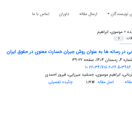
ی نویسندگان
ارسال مقاله
داوران
تماس با ما
ده =
موسوی، ابراهیم
لات:
1
ی در رسانه ها به عنوان روش جبران خسارت معنوی در حقوق ایران
22-39
10.22034/lrsi.2026.503986
 قربانی، ابراهیم موسوی، جمشید میرزایی، فیروز احمدی
اله
اصل مقاله
چکیده تفصیلی
1.19 M