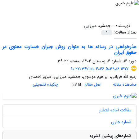
نویسنده =
جمشید میرزایی
تعداد مقالات:
1
عذرخواهی در رسانه ها به عنوان روش جبران خسارت معنوی در
حقوق ایران
دوره 14، شماره 4، زمستان 1404، صفحه
22-39
10.22034/lrsi.2026.503986.1317
ربیع الله قربانی، ابراهیم موسوی، جمشید میرزایی، فیروز احمدی
مشاهده مقاله
اصل مقاله
چکیده تفصیلی
1.19 M
مقالات آماده انتشار
شماره جاری
شماره‌های پیشین نشریه