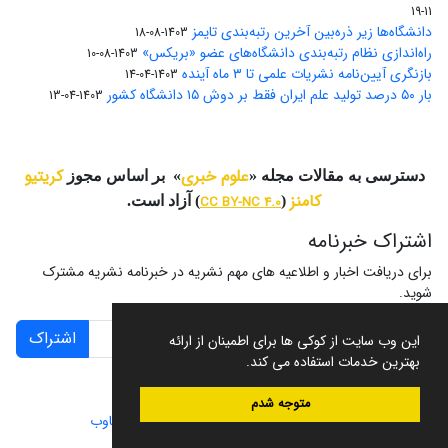
11-19
دانشگاه‌ها زیر ذره‌بین آخرین رتبه‌بندی تایمز
1403-08-18
راه‌اندازی نظام رتبه‌بندی دانشگاه‌‌های عضو «بریکس»
1403-08-10
بازنگری آیین‌نامه نشریات علمی تا ۳ ماه آینده
1403-04-14
بار ۵۰ درصد تولید علم ایران فقط بر دوش ۱۵ دانشگاه کشور
1403-04-13
علوم خبری
کریتیو
دسترسی به مقالات مجله «
» بر اساس مجوز
کامنز
(
CC BY-NC 4.0
) آزاد است.
اشتراک خبرنامه
برای دریافت اخبار و اطلاعیه های مهم نشریه در خبرنامه نشریه مشترک
شوید.
اشتراک
این وب سایت از کوکی ها برای اطمینان از ارائه
بهترین خدمات استفاده می کند.
متوجه شدم
سامانه مدیریت نشریات علمی.
طراحی و پیاده سازی از
سیناوب