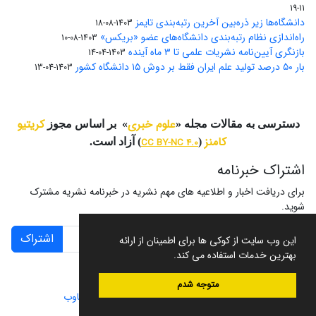
11-19
دانشگاه‌ها زیر ذره‌بین آخرین رتبه‌بندی تایمز
1403-08-18
راه‌اندازی نظام رتبه‌بندی دانشگاه‌‌های عضو «بریکس»
1403-08-10
بازنگری آیین‌نامه نشریات علمی تا ۳ ماه آینده
1403-04-14
بار ۵۰ درصد تولید علم ایران فقط بر دوش ۱۵ دانشگاه کشور
1403-04-13
علوم خبری
کریتیو
دسترسی به مقالات مجله «
» بر اساس مجوز
کامنز
(
CC BY-NC 4.0
) آزاد است.
اشتراک خبرنامه
برای دریافت اخبار و اطلاعیه های مهم نشریه در خبرنامه نشریه مشترک
شوید.
اشتراک
این وب سایت از کوکی ها برای اطمینان از ارائه
بهترین خدمات استفاده می کند.
متوجه شدم
سامانه مدیریت نشریات علمی.
طراحی و پیاده سازی از
سیناوب