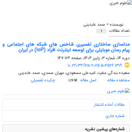
نویسنده =
صمد عابدینی
تعداد مقالات:
1
مدلسازی ساختاری تفسیری شاخص های شبکه های اجتماعی و
پیام رسان موبایلی برای توسعه اینترنت افراد (IoP) در ایران
دوره 14، شماره 3، پاییز 1404، صفحه
126-147
10.22034/lrsi.2025.504526.1319
سعیده بندگی منفرد، امیدعلی مسعودی، مهران صمدی، صمد عابدینی
مشاهده مقاله
اصل مقاله
چکیده تفصیلی
1.26 M
مقالات آماده انتشار
شماره جاری
شماره‌های پیشین نشریه