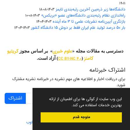
11-19
دانشگاه‌ها زیر ذره‌بین آخرین رتبه‌بندی تایمز
1403-08-18
راه‌اندازی نظام رتبه‌بندی دانشگاه‌‌های عضو «بریکس»
1403-08-10
بازنگری آیین‌نامه نشریات علمی تا ۳ ماه آینده
1403-04-14
بار ۵۰ درصد تولید علم ایران فقط بر دوش ۱۵ دانشگاه کشور
1403-04-13
علوم خبری
کریتیو
دسترسی به مقالات مجله «
» بر اساس مجوز
کامنز
(
CC BY-NC 4.0
) آزاد است.
اشتراک خبرنامه
برای دریافت اخبار و اطلاعیه های مهم نشریه در خبرنامه نشریه مشترک
شوید.
اشتراک
این وب سایت از کوکی ها برای اطمینان از ارائه
بهترین خدمات استفاده می کند.
متوجه شدم
سامانه مدیریت نشریات علمی.
طراحی و پیاده سازی از
سیناوب