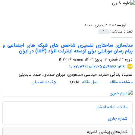
نویسنده =
عابدینی، صمد
تعداد مقالات:
1
مدلسازی ساختاری تفسیری شاخص های شبکه های اجتماعی و
پیام رسان موبایلی برای توسعه اینترنت افراد (IoP) در ایران
دوره 14، شماره 3، پاییز 1404، صفحه
126-147
10.22034/lrsi.2025.504526.1319
سعیده بندگی منفرد، امیدعلی مسعودی، مهران صمدی، صمد عابدینی
مشاهده مقاله
اصل مقاله
چکیده تفصیلی
1.26 M
مقالات آماده انتشار
شماره جاری
شماره‌های پیشین نشریه