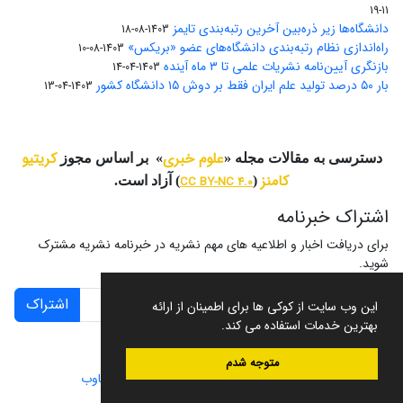
11-19
دانشگاه‌ها زیر ذره‌بین آخرین رتبه‌بندی تایمز
1403-08-18
راه‌اندازی نظام رتبه‌بندی دانشگاه‌‌های عضو «بریکس»
1403-08-10
بازنگری آیین‌نامه نشریات علمی تا ۳ ماه آینده
1403-04-14
بار ۵۰ درصد تولید علم ایران فقط بر دوش ۱۵ دانشگاه کشور
1403-04-13
علوم خبری
کریتیو
دسترسی به مقالات مجله «
» بر اساس مجوز
کامنز
(
CC BY-NC 4.0
) آزاد است.
اشتراک خبرنامه
برای دریافت اخبار و اطلاعیه های مهم نشریه در خبرنامه نشریه مشترک
شوید.
اشتراک
این وب سایت از کوکی ها برای اطمینان از ارائه
بهترین خدمات استفاده می کند.
متوجه شدم
سامانه مدیریت نشریات علمی.
طراحی و پیاده سازی از
سیناوب