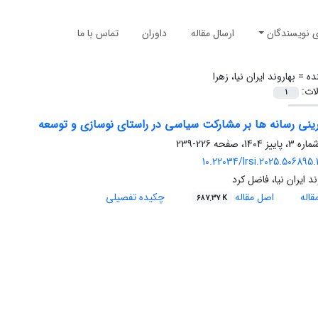
ی نویسندگان
ارسال مقاله
داوران
تماس با ما
ده =
بهاروند ایران نیا، زهرا
لات:
1
ینی رسانه ها بر مشارکت سیاسی در راستای نوسازی و توسعه
226-239
10.22034/lrsi.2025.506895.
ند ایران نیا، فاضل کرد
اله
اصل مقاله
چکیده تفصیلی
687.37 K