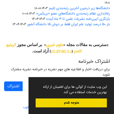
11-19
دانشگاه‌ها زیر ذره‌بین آخرین رتبه‌بندی تایمز
1403-08-18
راه‌اندازی نظام رتبه‌بندی دانشگاه‌‌های عضو «بریکس»
1403-08-10
بازنگری آیین‌نامه نشریات علمی تا ۳ ماه آینده
1403-04-14
بار ۵۰ درصد تولید علم ایران فقط بر دوش ۱۵ دانشگاه کشور
1403-04-13
علوم خبری
کریتیو
دسترسی به مقالات مجله «
» بر اساس مجوز
کامنز
(
CC BY-NC 4.0
) آزاد است.
اشتراک خبرنامه
برای دریافت اخبار و اطلاعیه های مهم نشریه در خبرنامه نشریه مشترک
شوید.
اشتراک
این وب سایت از کوکی ها برای اطمینان از ارائه
بهترین خدمات استفاده می کند.
متوجه شدم
سامانه مدیریت نشریات علمی.
طراحی و پیاده سازی از
سیناوب