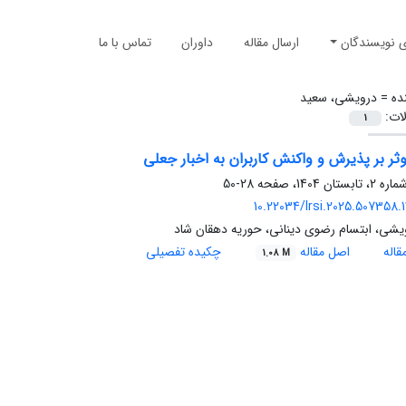
ی نویسندگان
ارسال مقاله
داوران
تماس با ما
ده =
درویشی، سعید
لات:
1
ثر بر پذیرش و واکنش کاربران به اخبار جعلی
28-50
10.22034/lrsi.2025.507358.
یشی، ابتسام رضوی دینانی، حوریه دهقان شاد
اله
اصل مقاله
چکیده تفصیلی
1.08 M