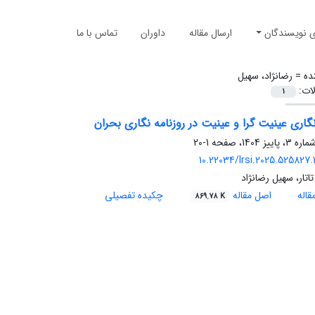
ی نویسندگان
ارسال مقاله
داوران
تماس با ما
ده =
رضانژاد، سهیل
لات:
1
نگاری عینیت گرا و عینیت در روزنامه نگاری بحران
1-20
10.22034/lrsi.2025.525827.
تاتار، سهیل رضانژاد
اله
اصل مقاله
چکیده تفصیلی
869.78 K