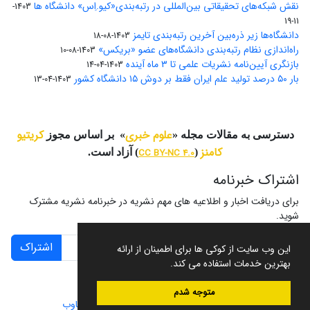
نقش شبکه‌های تحقیقاتی بین‌المللی در رتبه‌بندی«کیو.اِس» دانشگاه ها
1403-
11-19
دانشگاه‌ها زیر ذره‌بین آخرین رتبه‌بندی تایمز
1403-08-18
راه‌اندازی نظام رتبه‌بندی دانشگاه‌‌های عضو «بریکس»
1403-08-10
بازنگری آیین‌نامه نشریات علمی تا ۳ ماه آینده
1403-04-14
بار ۵۰ درصد تولید علم ایران فقط بر دوش ۱۵ دانشگاه کشور
1403-04-13
علوم خبری
کریتیو
دسترسی به مقالات مجله «
» بر اساس مجوز
کامنز
(
CC BY-NC 4.0
) آزاد است.
اشتراک خبرنامه
برای دریافت اخبار و اطلاعیه های مهم نشریه در خبرنامه نشریه مشترک
شوید.
اشتراک
این وب سایت از کوکی ها برای اطمینان از ارائه
بهترین خدمات استفاده می کند.
متوجه شدم
سامانه مدیریت نشریات علمی.
طراحی و پیاده سازی از
سیناوب