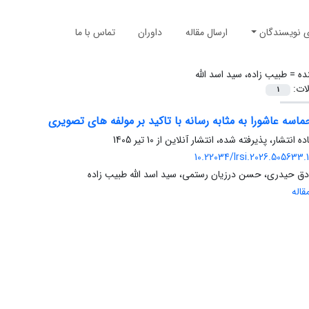
ی نویسندگان
ارسال مقاله
داوران
تماس با ما
ده =
طبیب زاده، سید اسد الله
لات:
1
اسه عاشورا به مثابه رسانه با تاکید بر مولفه های تصویری
ده انتشار، پذیرفته شده، انتشار آنلاین از
10 تیر 1405
10.22034/lrsi.2026.505633.
ق حیدری، حسن درزیان رستمی، سید اسد الله طبیب زاده
اله