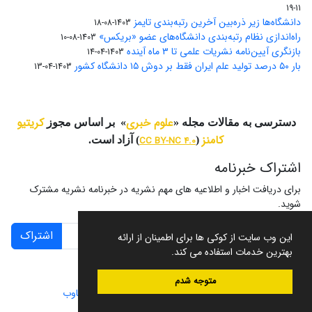
11-19
دانشگاه‌ها زیر ذره‌بین آخرین رتبه‌بندی تایمز
1403-08-18
راه‌اندازی نظام رتبه‌بندی دانشگاه‌‌های عضو «بریکس»
1403-08-10
بازنگری آیین‌نامه نشریات علمی تا ۳ ماه آینده
1403-04-14
بار ۵۰ درصد تولید علم ایران فقط بر دوش ۱۵ دانشگاه کشور
1403-04-13
علوم خبری
کریتیو
دسترسی به مقالات مجله «
» بر اساس مجوز
کامنز
(
CC BY-NC 4.0
) آزاد است.
اشتراک خبرنامه
برای دریافت اخبار و اطلاعیه های مهم نشریه در خبرنامه نشریه مشترک
شوید.
اشتراک
این وب سایت از کوکی ها برای اطمینان از ارائه
بهترین خدمات استفاده می کند.
متوجه شدم
سامانه مدیریت نشریات علمی.
طراحی و پیاده سازی از
سیناوب